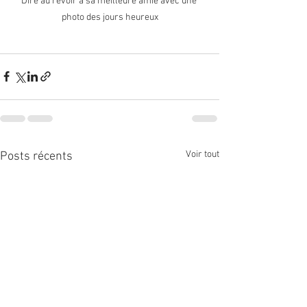
Dire au revoir à sa meilleure amie avec une 
photo des jours heureux
Voir tout
Posts récents